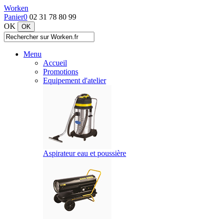
Worken
Panier
0
02 31 78 80 99
OK
Menu
Accueil
Promotions
Equipement d'atelier
Aspirateur eau et poussière