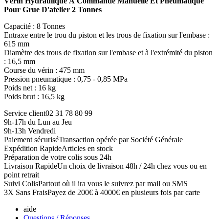
Vérin Hydraulique À Commande Manuelle Et Pneumatique
Pour Grue D'atelier 2 Tonnes
Capacité : 8 Tonnes
Entraxe entre le trou du piston et les trous de fixation sur l'embase :
615 mm
Diamètre des trous de fixation sur l'embase et à l'extrémité du piston
: 16,5 mm
Course du vérin : 475 mm
Pression pneumatique : 0,75 - 0,85 MPa
Poids net : 16 kg
Poids brut : 16,5 kg
Service client
02 31 78 80 99
9h-17h du Lun au Jeu
9h-13h Vendredi
Paiement sécurisé
Transaction opérée par Société Générale
Expédition Rapide
Articles en stock
Préparation de votre colis sous 24h
Livraison Rapide
Un choix de livraison 48h / 24h chez vous ou en
point retrait
Suivi Colis
Partout où il ira vous le suivrez par mail ou SMS
3X Sans Frais
Payez de 200€ à 4000€ en plusieurs fois par carte
aide
Questions / Réponses