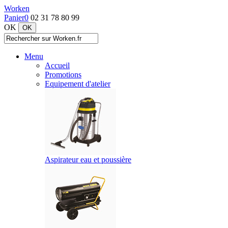
Worken
Panier
0
02 31 78 80 99
OK
Menu
Accueil
Promotions
Equipement d'atelier
Aspirateur eau et poussière