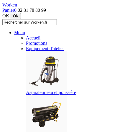
Worken
Panier
0
02 31 78 80 99
OK
Menu
Accueil
Promotions
Equipement d'atelier
Aspirateur eau et poussière