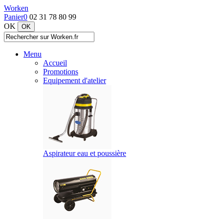
Worken
Panier
0
02 31 78 80 99
OK
Menu
Accueil
Promotions
Equipement d'atelier
Aspirateur eau et poussière