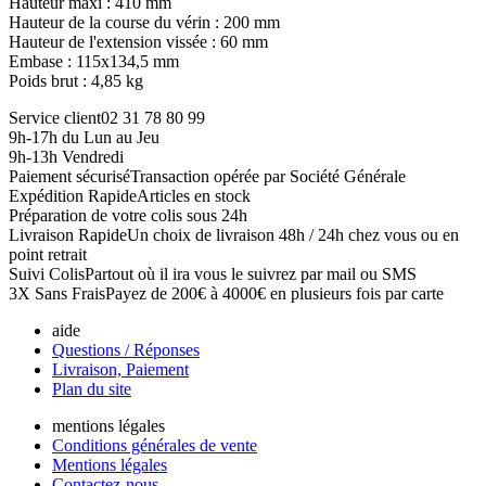
Hauteur maxi : 410 mm
Hauteur de la course du vérin : 200 mm
Hauteur de l'extension vissée : 60 mm
Embase : 115x134,5 mm
Poids brut : 4,85 kg
Service client
02 31 78 80 99
9h-17h du Lun au Jeu
9h-13h Vendredi
Paiement sécurisé
Transaction opérée par Société Générale
Expédition Rapide
Articles en stock
Préparation de votre colis sous 24h
Livraison Rapide
Un choix de livraison 48h / 24h chez vous ou en
point retrait
Suivi Colis
Partout où il ira vous le suivrez par mail ou SMS
3X Sans Frais
Payez de 200€ à 4000€ en plusieurs fois par carte
aide
Questions / Réponses
Livraison, Paiement
Plan du site
mentions légales
Conditions générales de vente
Mentions légales
Contactez-nous