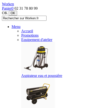
Worken
Panier
0
02 31 78 80 99
OK
Menu
Accueil
Promotions
Equipement d'atelier
Aspirateur eau et poussière