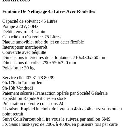
Fontaine De Nettoyage 45 Litres Avec Roulettes
Capacité de solvant : 45 Litres
Pompe 220V, 50Hz
Débit : environ 3 L/min
Capacité du réservoir : 75 Litres
Plaque amovible, tube du jet en acier flexible
Interrupteur marche/arrêt
Couvercle avec béquille
Dimensions intérieures de la fontaine : 710x480x260 mm
Dimensions du colis : 790x550x320 mm
Poids brut : 30 kg
Service client
02 31 78 80 99
9h-17h du Lun au Jeu
9h-13h Vendredi
Paiement sécurisé
Transaction opérée par Société Générale
Expédition Rapide
Articles en stock
Préparation de votre colis sous 24h
Livraison Rapide
Un choix de livraison 48h / 24h chez vous ou en
point retrait
Suivi Colis
Partout où il ira vous le suivrez par mail ou SMS
3X Sans Frais
Payez de 200€ à 4000€ en plusieurs fois par carte