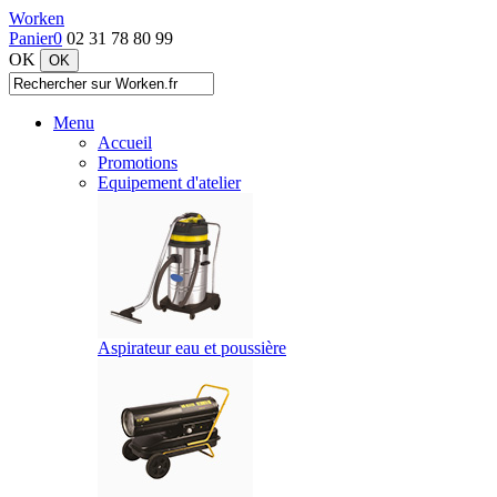
Worken
Panier
0
02 31 78 80 99
OK
Menu
Accueil
Promotions
Equipement d'atelier
Aspirateur eau et poussière