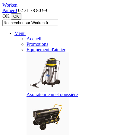
Worken
Panier
0
02 31 78 80 99
OK
Menu
Accueil
Promotions
Equipement d'atelier
Aspirateur eau et poussière