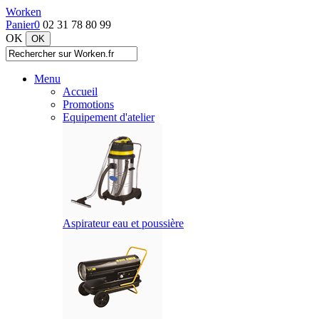
Worken
Panier
0
02 31 78 80 99
OK
Menu
Accueil
Promotions
Equipement d'atelier
Aspirateur eau et poussière