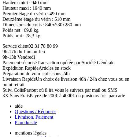
Hauteur mini : 940 mm
Hauteur maxi : 1940 mm
Premier étage du vérin : 490 mm
Deuxième étage du vérin : 510 mm
Dimensions du colis : 840x530x280 mm
Poids net : 69,8 kg
Poids brut : 78,3 kg
Service client
02 31 78 80 99
9h-17h du Lun au Jeu
9h-13h Vendredi
Paiement sécurisé
Transaction opérée par Société Générale
Expédition Rapide
Articles en stock
Préparation de votre colis sous 24h
Livraison Rapide
Un choix de livraison 48h / 24h chez vous ou en
point retrait
Suivi Colis
Partout où il ira vous le suivrez par mail ou SMS
3X Sans Frais
Payez de 200€ à 4000€ en plusieurs fois par carte
aide
Questions / Réponses
Livraison, Paiement
Plan du site
mentions légales