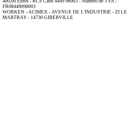
400,00 Euros - RCS Caen 4490 98003 - Numéro de TVA :
FR08449098003
WORKEN - ACIMEX - AVENUE DE L'INDUSTRIE - ZI LE
MARTRAY - 14730 GIBERVILLE