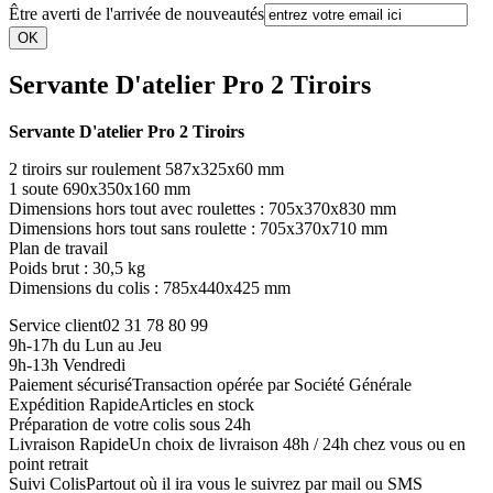
Être averti de l'arrivée de nouveautés
Servante D'atelier Pro 2 Tiroirs
Servante D'atelier Pro 2 Tiroirs
2 tiroirs sur roulement 587x325x60 mm
1 soute 690x350x160 mm
Dimensions hors tout avec roulettes : 705x370x830 mm
Dimensions hors tout sans roulette : 705x370x710 mm
Plan de travail
Poids brut : 30,5 kg
Dimensions du colis : 785x440x425 mm
Service client
02 31 78 80 99
9h-17h du Lun au Jeu
9h-13h Vendredi
Paiement sécurisé
Transaction opérée par Société Générale
Expédition Rapide
Articles en stock
Préparation de votre colis sous 24h
Livraison Rapide
Un choix de livraison 48h / 24h chez vous ou en
point retrait
Suivi Colis
Partout où il ira vous le suivrez par mail ou SMS