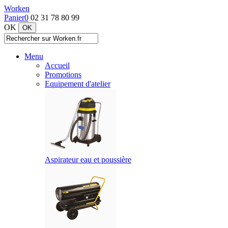
Worken
Panier
0
02 31 78 80 99
OK
Menu
Accueil
Promotions
Equipement d'atelier
Aspirateur eau et poussière