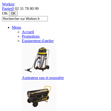
Worken
Panier
0
02 31 78 80 99
OK
Menu
Accueil
Promotions
Equipement d'atelier
Aspirateur eau et poussière