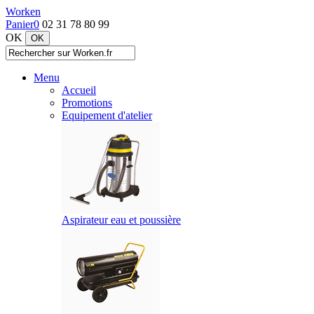
Worken
Panier
0
02 31 78 80 99
OK
Menu
Accueil
Promotions
Equipement d'atelier
Aspirateur eau et poussière