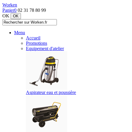
Worken
Panier
0
02 31 78 80 99
OK
Menu
Accueil
Promotions
Equipement d'atelier
Aspirateur eau et poussière