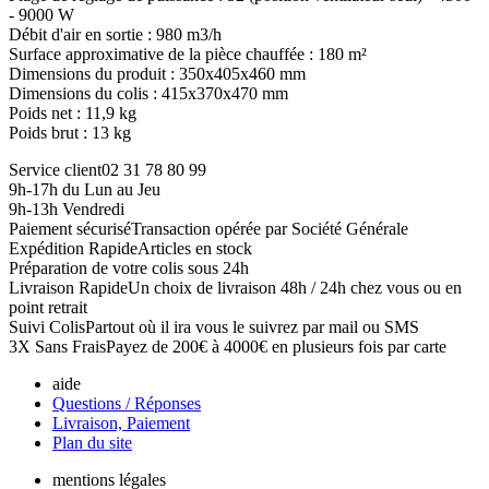
- 9000 W
Débit d'air en sortie : 980 m3/h
Surface approximative de la pièce chauffée : 180 m²
Dimensions du produit : 350x405x460 mm
Dimensions du colis : 415x370x470 mm
Poids net : 11,9 kg
Poids brut : 13 kg
Service client
02 31 78 80 99
9h-17h du Lun au Jeu
9h-13h Vendredi
Paiement sécurisé
Transaction opérée par Société Générale
Expédition Rapide
Articles en stock
Préparation de votre colis sous 24h
Livraison Rapide
Un choix de livraison 48h / 24h chez vous ou en
point retrait
Suivi Colis
Partout où il ira vous le suivrez par mail ou SMS
3X Sans Frais
Payez de 200€ à 4000€ en plusieurs fois par carte
aide
Questions / Réponses
Livraison, Paiement
Plan du site
mentions légales