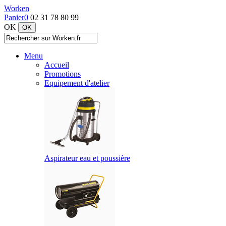
Worken
Panier
0
02 31 78 80 99
OK
Menu
Accueil
Promotions
Equipement d'atelier
Aspirateur eau et poussière