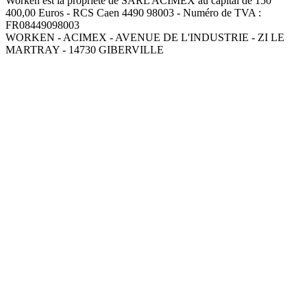
Worken est la propriété de SARL ACIMEX au capital de 150
400,00 Euros - RCS Caen 4490 98003 - Numéro de TVA :
FR08449098003
WORKEN - ACIMEX - AVENUE DE L'INDUSTRIE - ZI LE
MARTRAY - 14730 GIBERVILLE