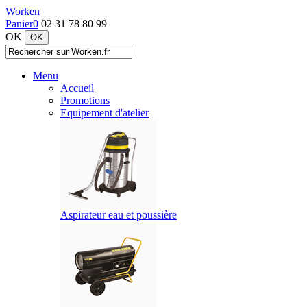
Worken
Panier
0
02 31 78 80 99
OK
Menu
Accueil
Promotions
Equipement d'atelier
Aspirateur eau et poussière