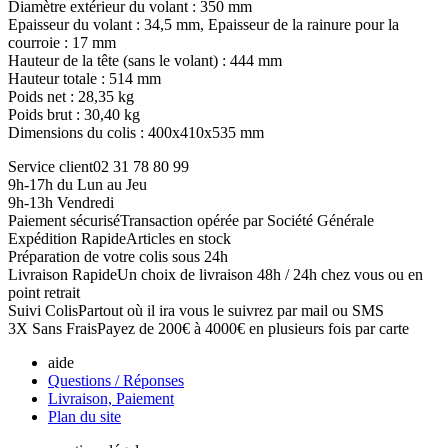
Diamètre extérieur du volant : 350 mm
Epaisseur du volant : 34,5 mm, Epaisseur de la rainure pour la
courroie : 17 mm
Hauteur de la tête (sans le volant) : 444 mm
Hauteur totale : 514 mm
Poids net : 28,35 kg
Poids brut : 30,40 kg
Dimensions du colis : 400x410x535 mm
Service client
02 31 78 80 99
9h-17h du Lun au Jeu
9h-13h Vendredi
Paiement sécurisé
Transaction opérée par Société Générale
Expédition Rapide
Articles en stock
Préparation de votre colis sous 24h
Livraison Rapide
Un choix de livraison 48h / 24h chez vous ou en
point retrait
Suivi Colis
Partout où il ira vous le suivrez par mail ou SMS
3X Sans Frais
Payez de 200€ à 4000€ en plusieurs fois par carte
aide
Questions / Réponses
Livraison, Paiement
Plan du site