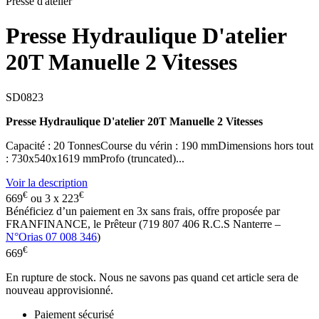
Presse d'atelier
Presse Hydraulique D'atelier
20T Manuelle 2 Vitesses
SD0823
Presse Hydraulique D'atelier 20T Manuelle 2 Vitesses
Capacité : 20 TonnesCourse du vérin : 190 mmDimensions hors tout
: 730x540x1619 mmProfo (truncated)...
Voir la description
€
€
669
ou 3 x
223
Bénéficiez d’un paiement en
3x
sans frais, offre proposée par
FRANFINANCE, le Prêteur (719 807 406 R.C.S Nanterre –
N°Orias 07 008 346
)
€
669
En rupture de stock. Nous ne savons pas quand cet article sera de
nouveau approvisionné.
Paiement sécurisé