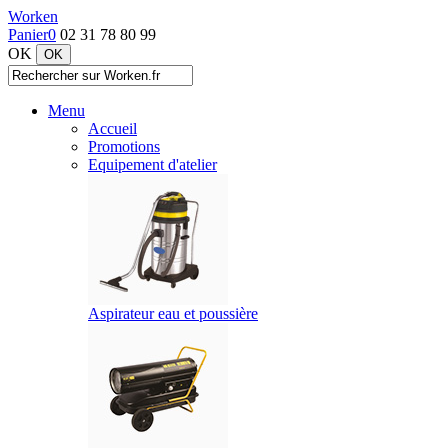
Worken
Panier
0
02 31 78 80 99
OK
Menu
Accueil
Promotions
Equipement d'atelier
Aspirateur eau et poussière