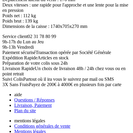
Deux vitesses : une rapide pour l'approche et une lente pour la mise
en pression
Poids net : 112 kg
Poids brut : 139 kg
Dimensions de la caisse : 1740x705x270 mm
Service client
02 31 78 80 99
9h-17h du Lun au Jeu
9h-13h Vendredi
Paiement sécurisé
Transaction opérée par Société Générale
Expédition Rapide
Articles en stock
Préparation de votre colis sous 24h
Livraison Rapide
Un choix de livraison 48h / 24h chez vous ou en
point retrait
Suivi Colis
Partout où il ira vous le suivrez par mail ou SMS
3X Sans Frais
Payez de 200€ à 4000€ en plusieurs fois par carte
aide
Questions / Réponses
Livraison, Paiement
Plan du site
mentions légales
Conditions générales de vente
Mentions légales