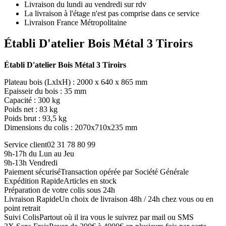
Livraison du lundi au vendredi sur rdv
La livraison à l'étage n'est pas comprise dans ce service
Livraison France Métropolitaine
Établi D'atelier Bois Métal 3 Tiroirs
Établi D'atelier Bois Métal 3 Tiroirs
Plateau bois (LxlxH) : 2000 x 640 x 865 mm
Epaisseir du bois : 35 mm
Capacité : 300 kg
Poids net : 83 kg
Poids brut : 93,5 kg
Dimensions du colis : 2070x710x235 mm
Service client
02 31 78 80 99
9h-17h du Lun au Jeu
9h-13h Vendredi
Paiement sécurisé
Transaction opérée par Société Générale
Expédition Rapide
Articles en stock
Préparation de votre colis sous 24h
Livraison Rapide
Un choix de livraison 48h / 24h chez vous ou en
point retrait
Suivi Colis
Partout où il ira vous le suivrez par mail ou SMS