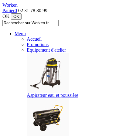
Worken
Panier
0
02 31 78 80 99
OK
Menu
Accueil
Promotions
Equipement d'atelier
Aspirateur eau et poussière