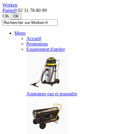
Worken
Panier
0
02 31 78 80 99
OK
Menu
Accueil
Promotions
Equipement d'atelier
Aspirateur eau et poussière