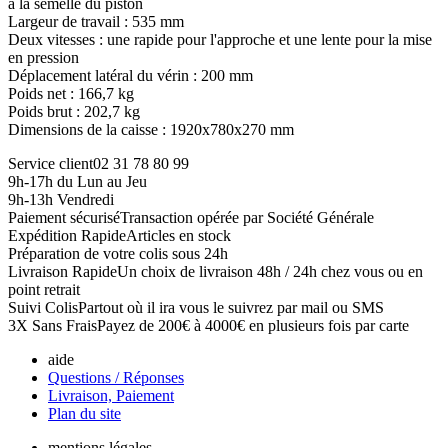
à la semelle du piston
Largeur de travail : 535 mm
Deux vitesses : une rapide pour l'approche et une lente pour la mise
en pression
Déplacement latéral du vérin : 200 mm
Poids net : 166,7 kg
Poids brut : 202,7 kg
Dimensions de la caisse : 1920x780x270 mm
Service client
02 31 78 80 99
9h-17h du Lun au Jeu
9h-13h Vendredi
Paiement sécurisé
Transaction opérée par Société Générale
Expédition Rapide
Articles en stock
Préparation de votre colis sous 24h
Livraison Rapide
Un choix de livraison 48h / 24h chez vous ou en
point retrait
Suivi Colis
Partout où il ira vous le suivrez par mail ou SMS
3X Sans Frais
Payez de 200€ à 4000€ en plusieurs fois par carte
aide
Questions / Réponses
Livraison, Paiement
Plan du site
mentions légales